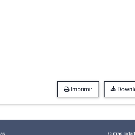
Imprimir
Downl
mas
Outras cida