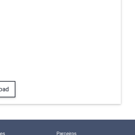
oad
des
Parceiros