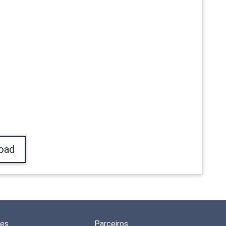
oad
des
Parceiros