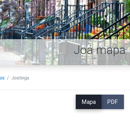
Joá mapa
ros
Joatinga
Mapa
PDF