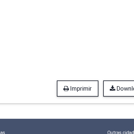
Imprimir
Downl
mas
Outras cida