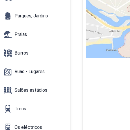
Parques, Jardins
Praias
Bairros
Ruas - Lugares
Salões estádios
Trens
Os eléctricos