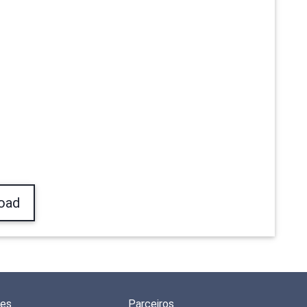
oad
des
Parceiros