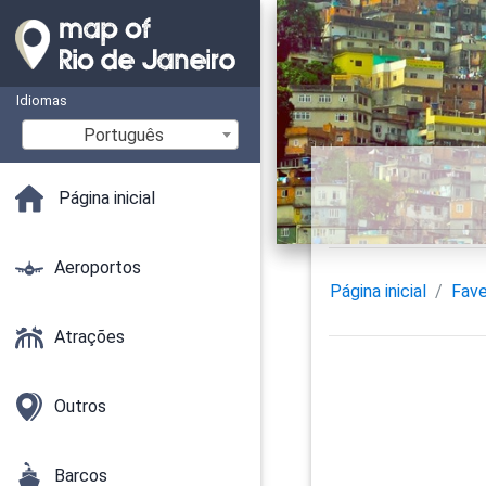
Idiomas
Português
Página inicial
Aeroportos
Página inicial
Fave
Atrações
Outros
Barcos