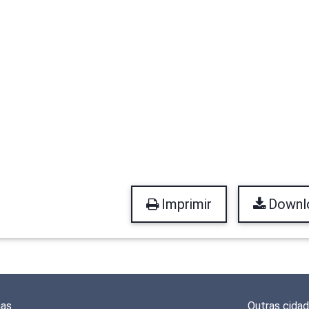
Imprimir
Downl
mas
Outras cida