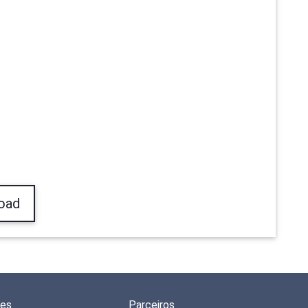
oad
des
Parceiros