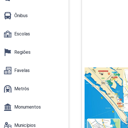
Ônibus
Escolas
Regiões
Favelas
Metrôs
Monumentos
Municípios