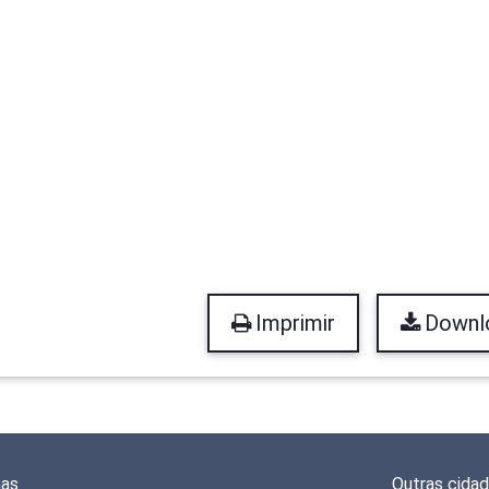
Imprimir
Downl
mas
Outras cida