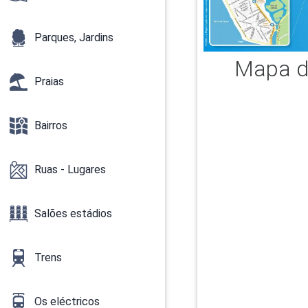
Parques, Jardins
Mapa d
Praias
Bairros
Ruas - Lugares
Salões estádios
Trens
Os eléctricos