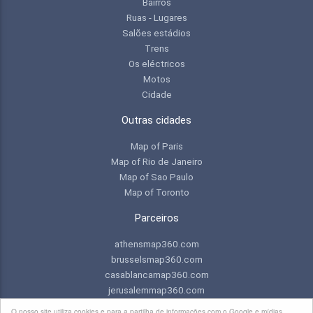
Bairros
Ruas - Lugares
Salões estádios
Trens
Os eléctricos
Motos
Cidade
Outras cidades
Map of Paris
Map of Rio de Janeiro
Map of Sao Paulo
Map of Toronto
Parceiros
athensmap360.com
brusselsmap360.com
casablancamap360.com
jerusalemmap360.com
praguemap360.com
O nosso site utiliza cookies e para a partilha de informações com o Google e mídias