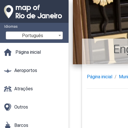
Idiomas
Português
En
Página inicial
Aeroportos
Página inicial
Muni
Atrações
Outros
Barcos