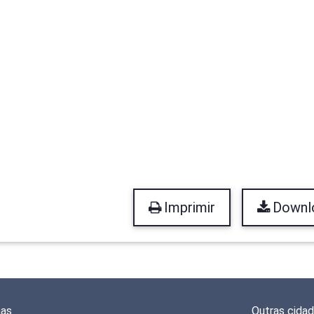
Imprimir
Downl
mas
Outras cida