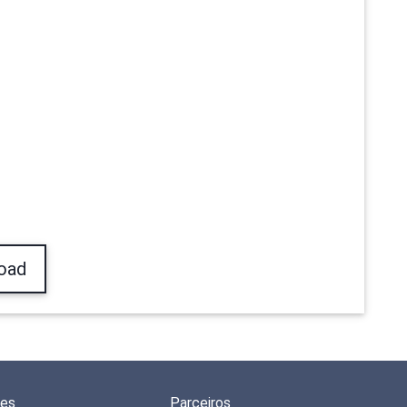
oad
des
Parceiros