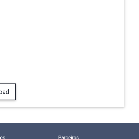
oad
des
Parceiros