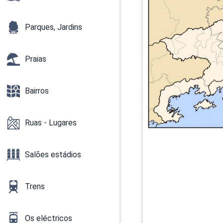
Parques, Jardins
Praias
Bairros
Ruas - Lugares
Salões estádios
Trens
Os eléctricos