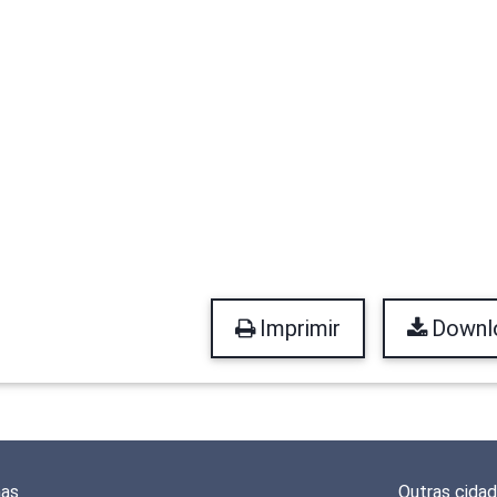
Imprimir
Downl
mas
Outras cida