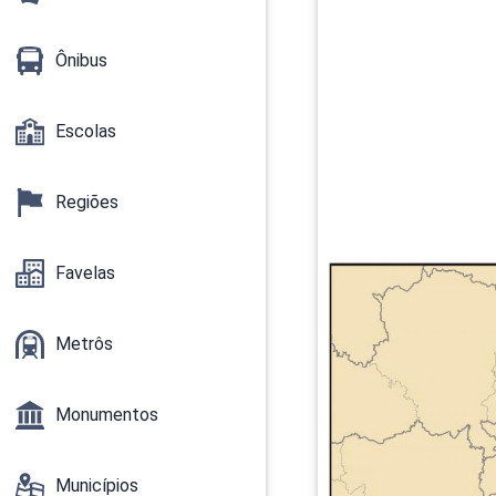
Ônibus
Escolas
Regiões
Favelas
Metrôs
Monumentos
Municípios