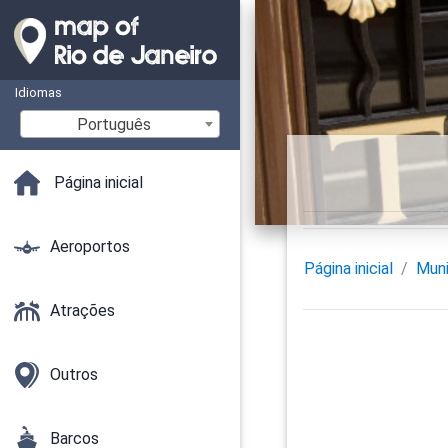
Idiomas
Português
Página inicial
Aeroportos
Página inicial
Muni
Atrações
Outros
Barcos