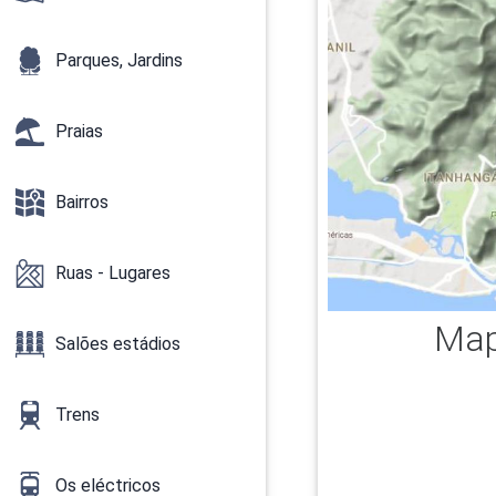
Parques, Jardins
Praias
Bairros
Ruas - Lugares
Map
Salões estádios
Trens
Os eléctricos