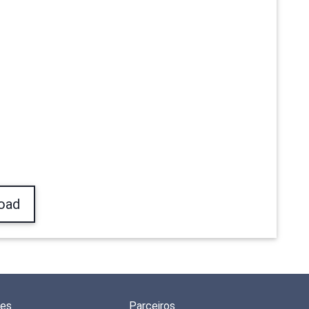
oad
des
Parceiros