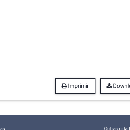
Imprimir
Downl
mas
Outras cida