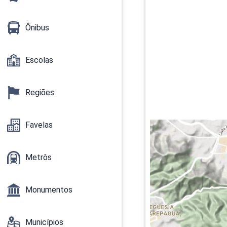
Ônibus
Escolas
Regiões
Favelas
Metrôs
Monumentos
Municípios