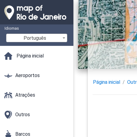
Idiomas
Português
Página inicial
Aeroportos
Página inicial
Out
Atrações
Outros
Barcos