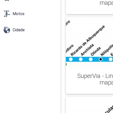
map
Motos
Cidade
SuperVia - Li
map