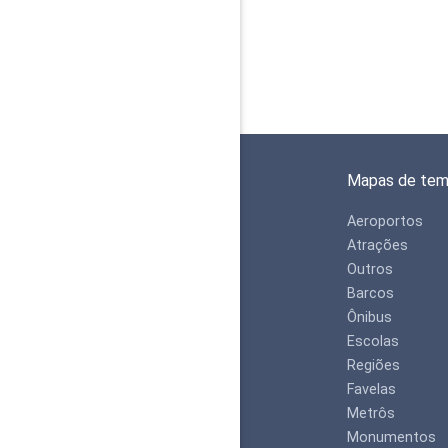
Mapas de te
Aeroportos
Atrações
Outros
Barcos
Ônibus
Escolas
Regiões
Favelas
Metrôs
Monumentos