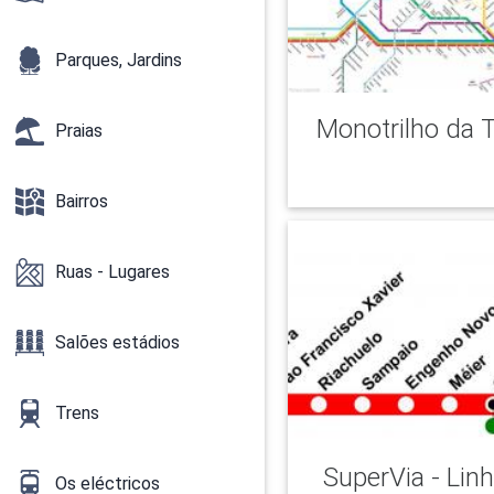
Parques, Jardins
Monotrilho da 
Praias
Bairros
Ruas - Lugares
Salões estádios
Trens
SuperVia - Lin
Os eléctricos