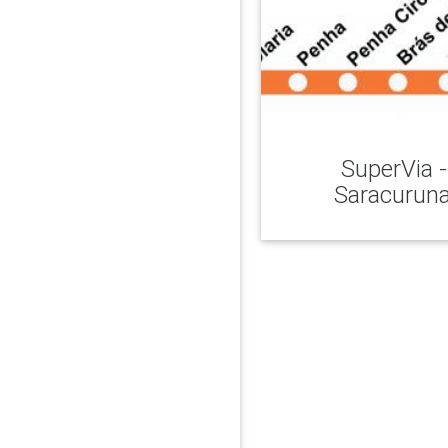
SuperVia -
Saracurun