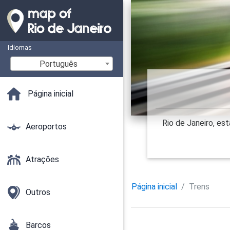
Idiomas
Português
Página inicial
Rio de Janeiro, es
Aeroportos
Atrações
Página inicial
Trens
Outros
Barcos