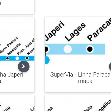
a
nha Japeri
SuperVia - Linha Parac
a
mapa